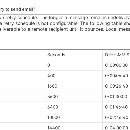
ry to send email?
n retry schedule. The longer a message remains undeliverab
he retry schedule is not configurable. The following table s
liverable to a remote recipient until it bounces. Local mess
.
Seconds
D-HH:MM:S
0
0-00:00:00
400
0-00:06:40
1600
0-00:26:40
3600
0-01:00:00
6400
0-01:46:40
10000
0-02:46:40
14400
0-04:00:00