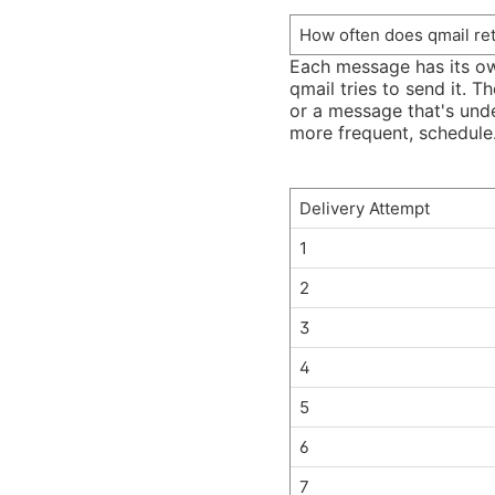
How often does qmail ret
Each message has its ow
qmail tries to send it. T
or a message that's unde
more frequent, schedule
Delivery Attempt
1
2
3
4
5
6
7