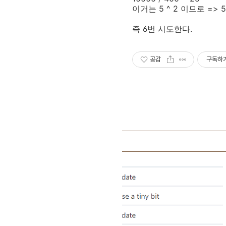
이거는
5 ^ 2
이므로
=> 
즉
6
번 시도한다
.
공감
구독하