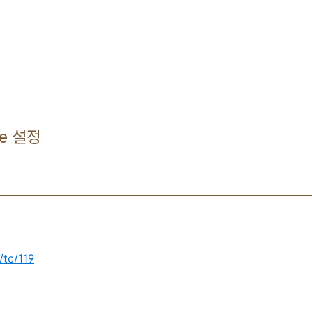
me 설정
/tc/119