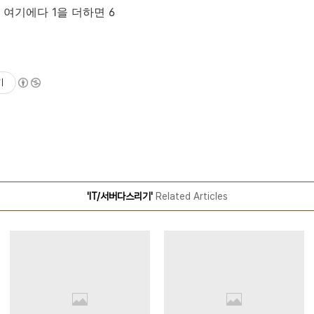
5
여기에다
1
을 더하면
6
기
'IT/서버다스리기'
Related Articles