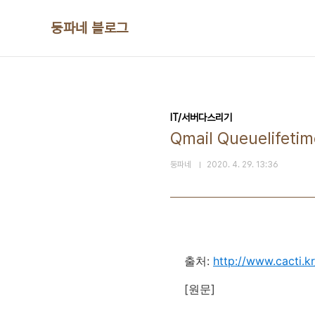
본문 바로가기
둥파네 블로그
IT/서버다스리기
Qmail Queuelifeti
둥파네
2020. 4. 29. 13:36
출처:
http://www.cacti.kr
[원문]